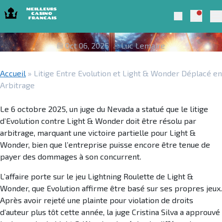
Skip to navigation
Skip to content
Litige Entre Evolution et Light &
Notific
Meilleurs Casino Francais 2025
Search
Wonder Déplacé en Arbitrage
Pr
Oct 06, 2025
Luc Lemaire
Accueil
»
Litige Entre Evolution et Light & Wonder Déplacé en
Arbitrage
Le 6 octobre 2025, un juge du Nevada a statué que le litige
d’Evolution contre Light & Wonder doit être résolu par
arbitrage, marquant une victoire partielle pour Light &
Wonder, bien que l’entreprise puisse encore être tenue de
payer des dommages à son concurrent.
L’affaire porte sur le jeu Lightning Roulette de Light &
Wonder, que Evolution affirme être basé sur ses propres jeux.
Après avoir rejeté une plainte pour violation de droits
d’auteur plus tôt cette année, la juge Cristina Silva a approuvé