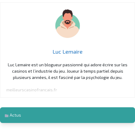
Luc Lemaire
Luc Lemaire est un blogueur passionné qui adore écrire sur les
casinos et l’industrie du jeu. Joueur à temps partiel depuis
plusieurs années, il est fasciné par la psychologie du jeu.
meilleurscasinofrancais.fr
Actus