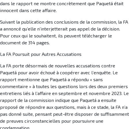
dans le rapport ne montre concrètement que Paquetá était
innocent dans cette affaire.
Suivant la publication des conclusions de la commission, la FA
a annoncé qu’elle n’interjetterait pas appel de la décision.
Pour ceux qui le souhaitent, ils peuvent télécharger le
document de 314 pages.
La FA Poursuit pour Autres Accusations
La FA porte désormais de nouvelles accusations contre
Paquetá pour avoir échoué à coopérer avec l’enquête. Le
rapport mentionne que Paquetá a répondu « sans
commentaire » à toutes les questions lors des deux premiers
entretiens liés à l’affaire en septembre et novembre 2023. Le
rapport de la commission indique que Paquetá a ensuite
proposé de répondre aux questions, mais à ce stade, la FA n’a
pas donné suite, pensant peut-être disposer de suffisamment
de preuves circonstancielles pour poursuivre une
condamnation.