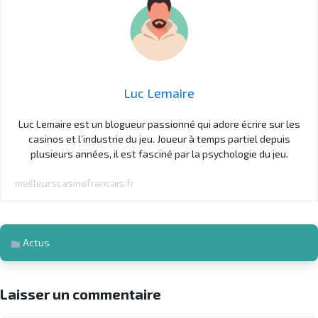
Luc Lemaire
Luc Lemaire est un blogueur passionné qui adore écrire sur les
casinos et l’industrie du jeu. Joueur à temps partiel depuis
plusieurs années, il est fasciné par la psychologie du jeu.
meilleurscasinofrancais.fr
Actus
Laisser un commentaire