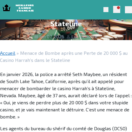
Skip to navigation
Skip to content
Menace de Bombe après une Perte de
Notific
Meilleurs Casino Francais 2025
Search
20 000 $ au Casino Harrah’s dans le
Pr
Stateline
Jan 07, 2026
Luc Lemaire
Accueil
»
Menace de Bombe après une Perte de 20 000 $ au
Casino Harrah’s dans le Stateline
En janvier 2026, la police a arrêté Seth Maybee, un résident
de South Lake Tahoe, Californie, après qu’il ait appelé pour
menacer de bombarder le casino Harrah’s à Stateline,
Nevada. Maybee, âgé de 37 ans, aurait déclaré lors de l’appel :
« Oui, je viens de perdre plus de 20 000 $ dans votre stupide
casino, et je vais maintenant le détruire. C’est une menace de
bombe. »
Les agents du bureau du shérif du comté de Douglas (DCSO)