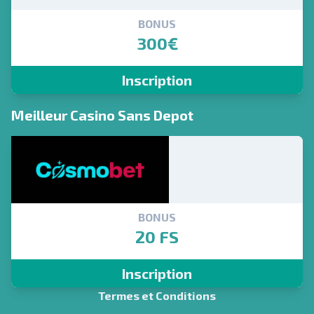
BONUS
300€
Inscription
Meilleur Casino Sans Depot
BONUS
20 FS
Inscription
Termes et Conditions