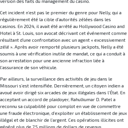
version des faits du management du casino.
Cet incident n’est pas le premier du genre pour Nelly, qui a
régulièrement été la cible d’autorités zélées dans les
casinos. En 2024, il avait été arrêté au Hollywood Casino and
Hotel à St. Louis, son avocat décrivant cet événement comme
résultant d’une confrontation avec un agent « excessivement
zélé ». Après avoir remporté plusieurs jackpots, Nelly a été
soumis à une vérification inutile de mandat, ce qui a conduit à
son arrestation pour une ancienne infraction liée à
l’assurance de son véhicule.
Par ailleurs, la surveillance des activités de jeu dans le
Missouri s’est intensifiée. Dernièrement, un citoyen indien a
avoué avoir dirigé six arcades de jeux illégales dans l’État. En
acceptant un accord de plaidoyer, Rahulkumar D. Patel a
reconnu sa culpabilité pour complot en vue de commettre
une fraude électronique, d’exploiter un établissement de jeux
illégal et de blanchir de l’argent. Ces opérations illicites ont
généré plus de 7,5 millions de dollars de revenus,