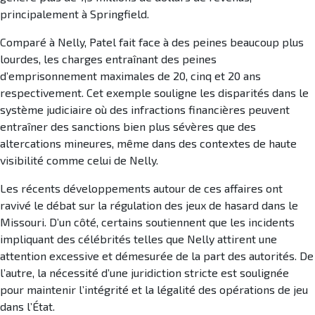
principalement à Springfield.
Comparé à Nelly, Patel fait face à des peines beaucoup plus
lourdes, les charges entraînant des peines
d’emprisonnement maximales de 20, cinq et 20 ans
respectivement. Cet exemple souligne les disparités dans le
système judiciaire où des infractions financières peuvent
entraîner des sanctions bien plus sévères que des
altercations mineures, même dans des contextes de haute
visibilité comme celui de Nelly.
Les récents développements autour de ces affaires ont
ravivé le débat sur la régulation des jeux de hasard dans le
Missouri. D’un côté, certains soutiennent que les incidents
impliquant des célébrités telles que Nelly attirent une
attention excessive et démesurée de la part des autorités. De
l’autre, la nécessité d’une juridiction stricte est soulignée
pour maintenir l’intégrité et la légalité des opérations de jeu
dans l’État.