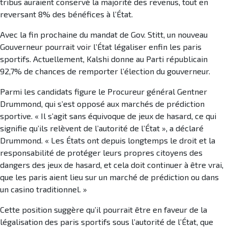
tribus auraient conservé la majorité des revenus, tout en
reversant 8% des bénéfices à l’État.
Avec la fin prochaine du mandat de Gov. Stitt, un nouveau
Gouverneur pourrait voir l’État légaliser enfin les paris
sportifs. Actuellement, Kalshi donne au Parti républicain
92,7% de chances de remporter l’élection du gouverneur.
Parmi les candidats figure le Procureur général Gentner
Drummond, qui s’est opposé aux marchés de prédiction
sportive. « Il s’agit sans équivoque de jeux de hasard, ce qui
signifie qu’ils relèvent de l’autorité de l’État », a déclaré
Drummond. « Les États ont depuis longtemps le droit et la
responsabilité de protéger leurs propres citoyens des
dangers des jeux de hasard, et cela doit continuer à être vrai,
que les paris aient lieu sur un marché de prédiction ou dans
un casino traditionnel. »
Cette position suggère qu’il pourrait être en faveur de la
légalisation des paris sportifs sous l’autorité de l’État, que