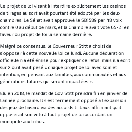
Le projet de loi visant à interdire explicitement les casinos
de tirages au sort avait pourtant été adopté par les deux
chambres. Le Sénat avait approuvé le SB1589 par 48 voix
contre 0 au début de mars, et la Chambre avait voté 65-21 en
faveur du projet de loi la semaine dernière.
Malgré ce consensus, le Gouverneur Stitt a choisi de
s’opposer à cette nouvelle loi ce lundi. Aucune déclaration
officielle n’a été émise pour expliquer ce refus, mais il a écrit
sur X qu’il avait pesé « chaque projet de loi avec soin et
intention, en pensant aux familles, aux communautés et aux
générations futures qui seront impactées ».
Élu en 2018, le mandat de Gov. Stitt prendra fin en janvier de
l’année prochaine. Il s’est fermement opposé à l’expansion
des jeux de hasard via des accords tribaux, affirmant qu’il
opposerait son veto à tout projet de loi accordant un
monopole aux tribus.