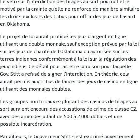
Le veto sur l’interdiction des tirages au sort pourrait être
motivé par la crainte qu’elle ne renforce de manière similaire
les droits exclusifs des tribus pour offrir des jeux de hasard
en Oklahoma.
Le projet de loi aurait prohibé les jeux d’argent en ligne
utilisant une double monnaie, sauf exception prévue par la loi
sur les jeux de charité de l’Oklahoma ou autorisée sur les
terres indiennes conformément à la loi sur la régulation des
jeux indiens. Ce détail pourrait être la raison pour laquelle
Gov. Stitt a refusé de signer l’interdiction. En théorie, cela
aurait permis aux tribus de lancer des jeux de casino en ligne
utilisant des monnaies doubles.
Les groupes non tribaux exploitant des casinos de tirages au
sort auraient encouru des accusations de crime de classe C2,
avec des amendes allant de 500 à 2 000 dollars et une
possible incarcération.
Par ailleurs, le Gouverneur Stitt s’est exprimé ouvertement