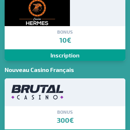
BONUS
10€
Inscription
Nouveau Casino Français
BONUS
300€