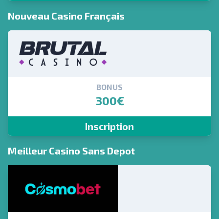
Nouveau Casino Français
BONUS
300€
Inscription
Meilleur Casino Sans Depot