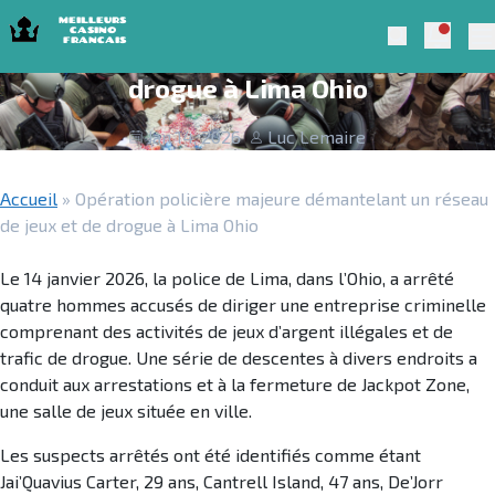
Skip to navigation
Skip to content
Opération policière majeure
Notific
Meilleurs Casino Francais 2025
Search
démantelant un réseau de jeux et de
Pr
drogue à Lima Ohio
Jan 14, 2026
Luc Lemaire
Accueil
»
Opération policière majeure démantelant un réseau
de jeux et de drogue à Lima Ohio
Le 14 janvier 2026, la police de Lima, dans l’Ohio, a arrêté
quatre hommes accusés de diriger une entreprise criminelle
comprenant des activités de jeux d’argent illégales et de
trafic de drogue. Une série de descentes à divers endroits a
conduit aux arrestations et à la fermeture de Jackpot Zone,
une salle de jeux située en ville.
Les suspects arrêtés ont été identifiés comme étant
Jai’Quavius Carter, 29 ans, Cantrell Island, 47 ans, De’Jorr