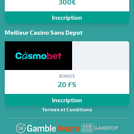
300€
Inscription
Meilleur Casino Sans Depot
BONUS
20 FS
Inscription
Termes et Conditions