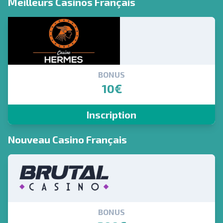
Meilleurs Casinos Français
BONUS
10€
Inscription
Nouveau Casino Français
BONUS