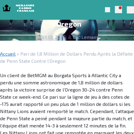
Skip to navigation
Skip to content
Pari de 1,8 Million de Dollars Perdu
Notific
Meilleurs Casino Francais 2025
Search
Après la Défaite de Penn State Contre
Pr
l’Oregon
Oct 01, 2025
Luc Lemaire
Accueil
»
Pari de 1,8 Million de Dollars Perdu Après la Défaite
de Penn State Contre l’Oregon
Un client de BetMGM au Borgata Sports à Atlantic City a
perdu une somme astronomique de 1,8 million de dollars
après la victoire surprise de l’Oregon 30-24 contre Penn
State ce week-end. Ce pari sur la ligne de jeu à des cotes de
-175 aurait rapporté un peu plus de 1 million de dollars si les
Nittany Lions avaient remporté le match. Cependant, l’attaque
de Penn State a peiné pendant la majeure partie du match, et
l’équipe était menée 14-3 à seulement 12 minutes de la fin.
Les Nittany Lions ont fait une remontée en marquant les deux