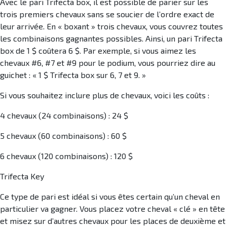
Avec le pari Trifecta box, il est possible de parier sur les
trois premiers chevaux sans se soucier de l’ordre exact de
leur arrivée. En « boxant » trois chevaux, vous couvrez toutes
les combinaisons gagnantes possibles. Ainsi, un pari Trifecta
box de 1 $ coûtera 6 $. Par exemple, si vous aimez les
chevaux #6, #7 et #9 pour le podium, vous pourriez dire au
guichet : « 1 $ Trifecta box sur 6, 7 et 9. »
Si vous souhaitez inclure plus de chevaux, voici les coûts :
4 chevaux (24 combinaisons) : 24 $
5 chevaux (60 combinaisons) : 60 $
6 chevaux (120 combinaisons) : 120 $
Trifecta Key
Ce type de pari est idéal si vous êtes certain qu’un cheval en
particulier va gagner. Vous placez votre cheval « clé » en tête
et misez sur d’autres chevaux pour les places de deuxième et