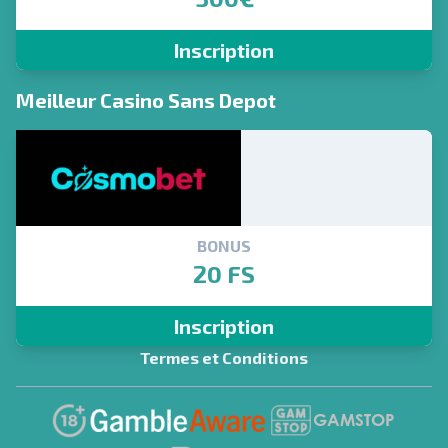
Inscription
Meilleur Casino Sans Depot
BONUS
20 FS
Inscription
Termes et Conditions