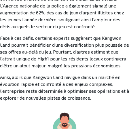
L’Agence nationale de la police a également signalé une
augmentation de 62% des cas de jeux d’argent illicites chez
les jeunes l’année dernière, soulignant ainsi l’ampleur des
défis auxquels le secteur du jeu est confronté.
Face à ces défis, certains experts suggèrent que Kangwon
Land pourrait bénéficier d’une diversification plus poussée de
ses offres au-delà du jeu. Pourtant, d’autres estiment que
l’attrait unique de High1 pour les résidents locaux continuera
d’être un atout majeur, malgré les pressions économiques.
Ainsi, alors que Kangwon Land navigue dans un marché en
évolution rapide et confronté à des enjeux complexes,
l’entreprise reste déterminée à optimiser ses opérations et à
explorer de nouvelles pistes de croissance.