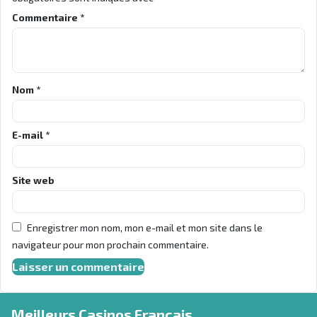
Commentaire
*
Nom
*
E-mail
*
Site web
Enregistrer mon nom, mon e-mail et mon site dans le
navigateur pour mon prochain commentaire.
Meilleurs Casinos Français