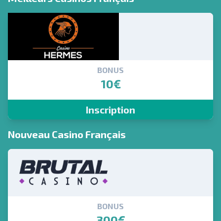
BONUS
10€
Inscription
Nouveau Casino Français
BONUS
300€