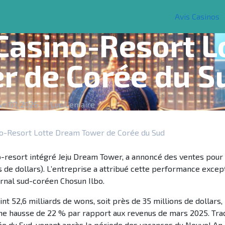
rique des Vente
Avis Casinos
asinos Français en Ligne 2025
Casino-Resort L
r de Corée du S
vr 07, 2026
Luc Lemaire
no-Resort Lotte Dream Tower de Corée du Sud
no-resort intégré Jeju Dream Tower, a annoncé des ventes pou
s de dollars). L’entreprise a attribué cette performance excep
urnal sud-coréen Chosun Ilbo.
int 52,6 milliards de wons, soit près de 35 millions de dollars
une hausse de 22 % par rapport aux revenus de mars 2025. Trad
du Sud, venant après la période des vacances du Nouvel An lu