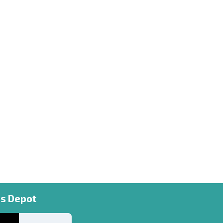
ns Depot