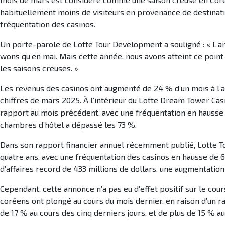
habituellement moins de visiteurs en provenance de destinatio
fréquentation des casinos.
Un porte-parole de Lotte Tour Development a souligné : « L’an
wons qu’en mai. Mais cette année, nous avons atteint ce point 
les saisons creuses. »
Les revenus des casinos ont augmenté de 24 % d’un mois à l’
chiffres de mars 2025. À l’intérieur du Lotte Dream Tower Cas
rapport au mois précédent, avec une fréquentation en hausse d
chambres d’hôtel a dépassé les 73 %.
Dans son rapport financier annuel récemment publié, Lotte To
quatre ans, avec une fréquentation des casinos en hausse de 6
d’affaires record de 433 millions de dollars, une augmentatio
Cependant, cette annonce n’a pas eu d’effet positif sur le cour
coréens ont plongé au cours du mois dernier, en raison d’un 
de 17 % au cours des cinq derniers jours, et de plus de 15 % a