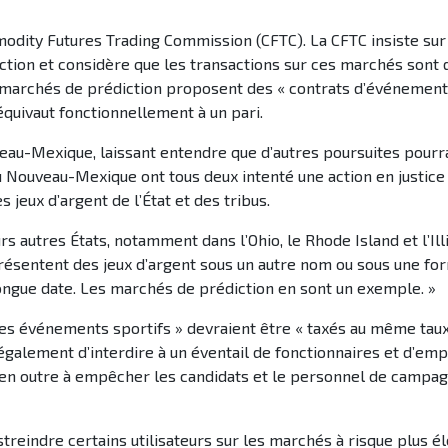
modity Futures Trading Commission (CFTC). La CFTC insiste sur le
tion et considère que les transactions sur ces marchés sont 
de marchés de prédiction proposent des « contrats d’événemen
équivaut fonctionnellement à un pari.
veau-Mexique, laissant entendre que d’autres poursuites pour
au Nouveau-Mexique ont tous deux intenté une action en justice
s jeux d’argent de l’État et des tribus.
s autres États, notamment dans l’Ohio, le Rhode Island et l’Illi
présentent des jeux d’argent sous un autre nom ou sous une fo
ngue date. Les marchés de prédiction en sont un exemple. »
es événements sportifs » devraient être « taxés au même taux
 également d’interdire à un éventail de fonctionnaires et d’em
e en outre à empêcher les candidats et le personnel de campag
treindre certains utilisateurs sur les marchés à risque plus éle