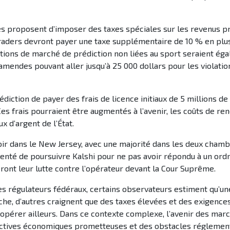
les proposent d’imposer des taxes spéciales sur les revenus p
es traders devront payer une taxe supplémentaire de 10 % en plu
actions de marché de prédiction non liées au sport seraient é
s amendes pouvant aller jusqu’à 25 000 dollars pour les violati
iction de payer des frais de licence initiaux de 5 millions de
 Ces frais pourraient être augmentés à l’avenir, les coûts de r
 d’argent de l’État.
r dans le New Jersey, avec une majorité dans les deux chambr
tenté de poursuivre Kalshi pour ne pas avoir répondu à un ord
eront leur lutte contre l’opérateur devant la Cour Suprême.
 les régulateurs fédéraux, certains observateurs estiment qu’u
nche, d’autres craignent que des taxes élevées et des exigenc
 à opérer ailleurs. Dans ce contexte complexe, l’avenir des mar
ectives économiques prometteuses et des obstacles réglement