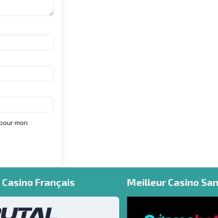
 pour mon
Casino Français
Meilleur Casino Sa