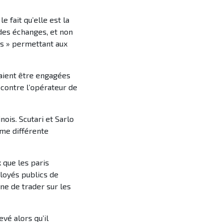
 fait qu’elle est la
des échanges, et non
ts » permettant aux
raient être engagées
 contre l’opérateur de
nois. Scutari et Sarlo
rme différente
 que les paris
ployés publics de
ne de trader sur les
vé alors qu’il