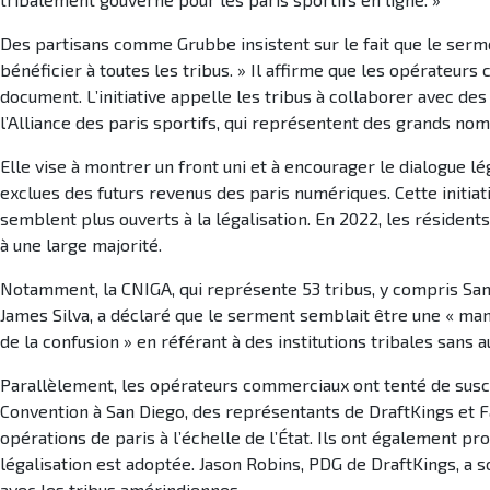
Des partisans comme Grubbe insistent sur le fait que le serme
bénéficier à toutes les tribus. » Il affirme que les opérateur
document. L’initiative appelle les tribus à collaborer avec de
l’Alliance des paris sportifs, qui représentent des grands nom
Elle vise à montrer un front uni et à encourager le dialogue l
exclues des futurs revenus des paris numériques. Cette initiat
semblent plus ouverts à la légalisation. En 2022, les résidents
à une large majorité.
Notamment, la CNIGA, qui représente 53 tribus, y compris San 
James Silva, a déclaré que le serment semblait être une « ma
de la confusion » en référant à des institutions tribales sans a
Parallèlement, les opérateurs commerciaux ont tenté de susci
Convention à San Diego, des représentants de DraftKings et Fa
opérations de paris à l’échelle de l’État. Ils ont également pr
légalisation est adoptée. Jason Robins, PDG de DraftKings, a so
avec les tribus amérindiennes.