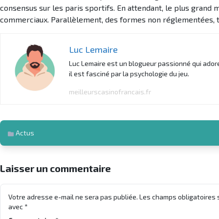
consensus sur les paris sportifs. En attendant, le plus grand 
commerciaux. Parallèlement, des formes non réglementées, te
Luc Lemaire
Luc Lemaire est un blogueur passionné qui adore 
il est fasciné par la psychologie du jeu.
meilleurscasinofrancais.fr
Actus
Laisser un commentaire
Votre adresse e-mail ne sera pas publiée.
Les champs obligatoires 
avec
*