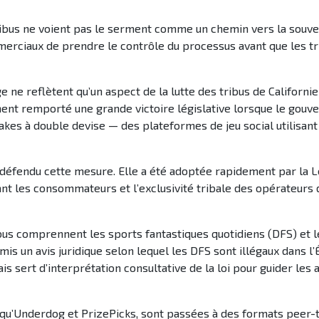
ribus ne voient pas le serment comme un chemin vers la souve
rciaux de prendre le contrôle du processus avant que les trib
 ne reflètent qu’un aspect de la lutte des tribus de Californi
emment remporté une grande victoire législative lorsque le go
akes à double devise — des plateformes de jeu social utilisant 
 défendu cette mesure. Elle a été adoptée rapidement par la L
t les consommateurs et l’exclusivité tribale des opérateurs 
bus comprennent les sports fantastiques quotidiens (DFS) et 
is un avis juridique selon lequel les DFS sont illégaux dans l’Ét
is sert d’interprétation consultative de la loi pour guider les
s qu’Underdog et PrizePicks, sont passées à des formats peer-t