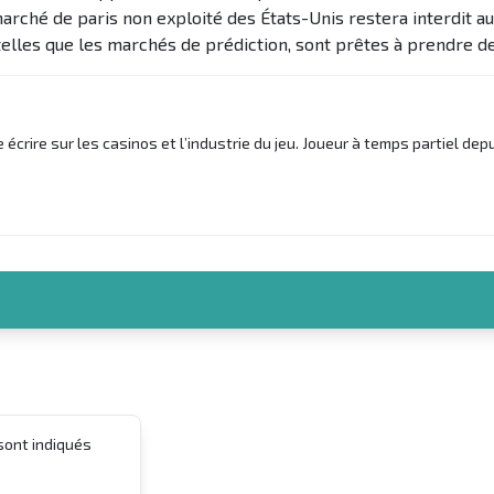
marché de paris non exploité des États-Unis restera interdit a
lles que les marchés de prédiction, sont prêtes à prendre de
écrire sur les casinos et l’industrie du jeu. Joueur à temps partiel dep
sont indiqués