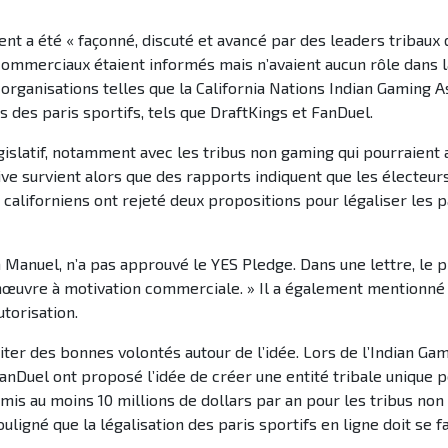
nt a été « façonné, discuté et avancé par des leaders tribaux 
s commerciaux étaient informés mais n’avaient aucun rôle dans 
s organisations telles que la California Nations Indian Gaming 
s des paris sportifs, tels que DraftKings et FanDuel.
égislatif, notamment avec les tribus non gaming qui pourraient
ive survient alors que des rapports indiquent que les électeurs
 californiens ont rejeté deux propositions pour légaliser les p
Manuel, n’a pas approuvé le YES Pledge. Dans une lettre, le p
nœuvre à motivation commerciale. » Il a également mentionné q
utorisation.
ter des bonnes volontés autour de l’idée. Lors de l’Indian G
nDuel ont proposé l’idée de créer une entité tribale unique p
omis au moins 10 millions de dollars par an pour les tribus non
uligné que la légalisation des paris sportifs en ligne doit se f