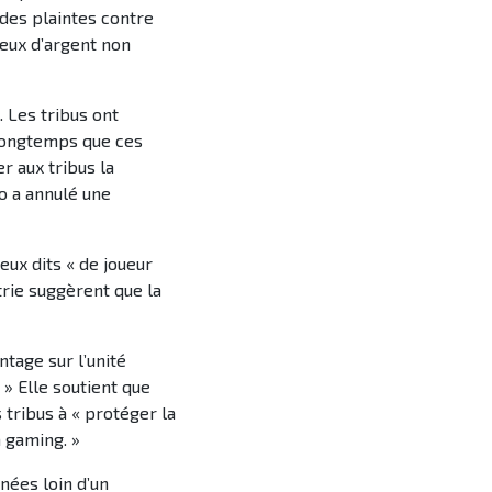
des plaintes contre
eux d’argent non
. Les tribus ont
s longtemps que ces
r aux tribus la
o a annulé une
eux dits « de joueur
trie suggèrent que la
tage sur l’unité
 » Elle soutient que
 tribus à « protéger la
n gaming. »
nées loin d’un