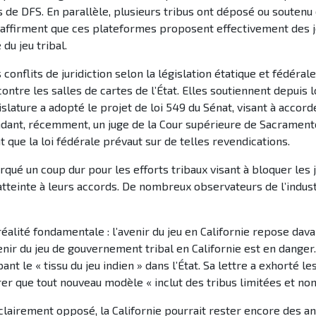
e DFS. En parallèle, plusieurs tribus ont déposé ou soutenu 
affirment que ces plateformes proposent effectivement des j
du jeu tribal.
conflits de juridiction selon la législation étatique et fédérale
contre les salles de cartes de l’État. Elles soutiennent depui
slature a adopté le projet de loi 549 du Sénat, visant à accorde
ndant, récemment, un juge de la Cour supérieure de Sacrament
t que la loi fédérale prévaut sur de telles revendications.
rqué un coup dur pour les efforts tribaux visant à bloquer les j
atteinte à leurs accords. De nombreux observateurs de l’indus
lité fondamentale : l’avenir du jeu en Californie repose davan
avenir du jeu de gouvernement tribal en Californie est en danger.
 le « tissu du jeu indien » dans l’État. Sa lettre a exhorté les
surer que tout nouveau modèle « inclut des tribus limitées et no
lairement opposé, la Californie pourrait rester encore des an