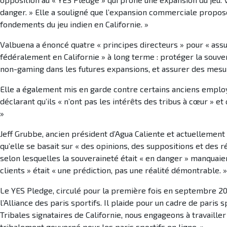
danger. » Elle a souligné que l’expansion commerciale proposé
fondements du jeu indien en Californie. »
Valbuena a énoncé quatre « principes directeurs » pour « assu
fédéralement en Californie » à long terme : protéger la souverai
non-gaming dans les futures expansions, et assurer des mesu
Elle a également mis en garde contre certains anciens empl
déclarant qu’ils « n’ont pas les intérêts des tribus à cœur » et
»
Jeff Grubbe, ancien président d’Agua Caliente et actuellement 
qu’elle se basait sur « des opinions, des suppositions et des ré
selon lesquelles la souveraineté était « en danger » manquaien
clients » était « une prédiction, pas une réalité démontrable. »
Le YES Pledge, circulé pour la première fois en septembre 202
l’Alliance des paris sportifs. Il plaide pour un cadre de paris 
Tribales signataires de Californie, nous engageons à travaille
tribalement gouverné pour les paris sportifs en ligne. »