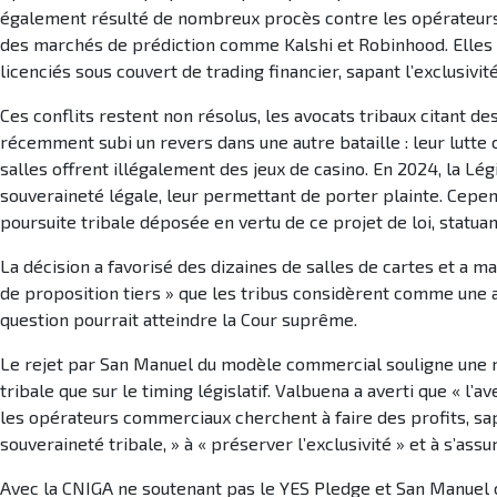
également résulté de nombreux procès contre les opérateurs d
des marchés de prédiction comme Kalshi et Robinhood. Elles 
licenciés sous couvert de trading financier, sapant l’exclusivité 
Ces conflits restent non résolus, les avocats tribaux citant des 
récemment subi un revers dans une autre bataille : leur lutte 
salles offrent illégalement des jeux de casino. En 2024, la Légi
souveraineté légale, leur permettant de porter plainte. Cepe
poursuite tribale déposée en vertu de ce projet de loi, statuan
La décision a favorisé des dizaines de salles de cartes et a ma
de proposition tiers » que les tribus considèrent comme une 
question pourrait atteindre la Cour suprême.
Le rejet par San Manuel du modèle commercial souligne une réa
tribale que sur le timing législatif. Valbuena a averti que « l’
les opérateurs commerciaux cherchent à faire des profits, sapant
souveraineté tribale, » à « préserver l’exclusivité » et à s’as
Avec la CNIGA ne soutenant pas le YES Pledge et San Manuel c