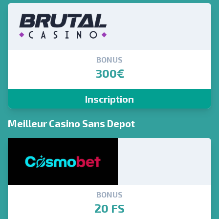
BONUS
300€
Inscription
Meilleur Casino Sans Depot
BONUS
20 FS