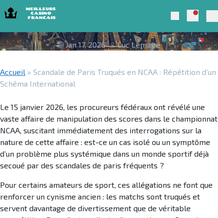
Skip to navigation
Skip to content
Scandale de Paris Truqués en NCAA :
Notific
Meilleurs Casino Francais 2025
Search
Répétition d’un Schéma International
Pr
Jan 17, 2026
Luc Lemaire
Accueil
»
Scandale de Paris Truqués en NCAA : Répétition d’un
Schéma International
Le 15 janvier 2026, les procureurs fédéraux ont révélé une
vaste affaire de manipulation des scores dans le championnat
NCAA, suscitant immédiatement des interrogations sur la
nature de cette affaire : est-ce un cas isolé ou un symptôme
d’un problème plus systémique dans un monde sportif déjà
secoué par des scandales de paris fréquents ?
Pour certains amateurs de sport, ces allégations ne font que
renforcer un cynisme ancien : les matchs sont truqués et
servent davantage de divertissement que de véritable