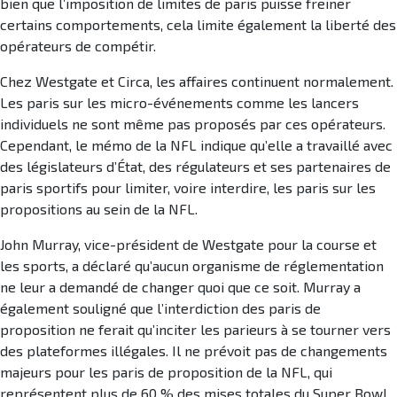
bien que l’imposition de limites de paris puisse freiner
certains comportements, cela limite également la liberté des
opérateurs de compétir.
Chez Westgate et Circa, les affaires continuent normalement.
Les paris sur les micro-événements comme les lancers
individuels ne sont même pas proposés par ces opérateurs.
Cependant, le mémo de la NFL indique qu’elle a travaillé avec
des législateurs d’État, des régulateurs et ses partenaires de
paris sportifs pour limiter, voire interdire, les paris sur les
propositions au sein de la NFL.
John Murray, vice-président de Westgate pour la course et
les sports, a déclaré qu’aucun organisme de réglementation
ne leur a demandé de changer quoi que ce soit. Murray a
également souligné que l’interdiction des paris de
proposition ne ferait qu’inciter les parieurs à se tourner vers
des plateformes illégales. Il ne prévoit pas de changements
majeurs pour les paris de proposition de la NFL, qui
représentent plus de 60 % des mises totales du Super Bowl.