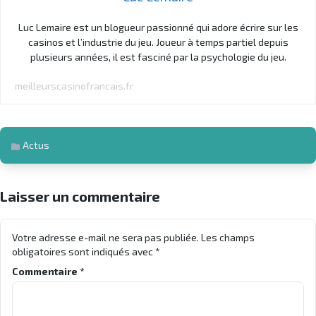
Luc Lemaire est un blogueur passionné qui adore écrire sur les
casinos et l’industrie du jeu. Joueur à temps partiel depuis
plusieurs années, il est fasciné par la psychologie du jeu.
meilleurscasinofrancais.fr
Actus
Laisser un commentaire
Votre adresse e-mail ne sera pas publiée.
Les champs
obligatoires sont indiqués avec
*
Commentaire
*