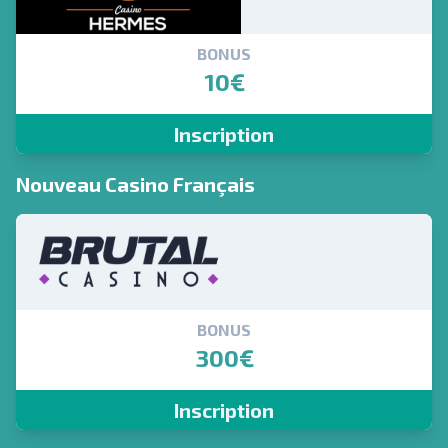
BONUS
10€
Inscription
Nouveau Casino Français
BONUS
300€
Inscription