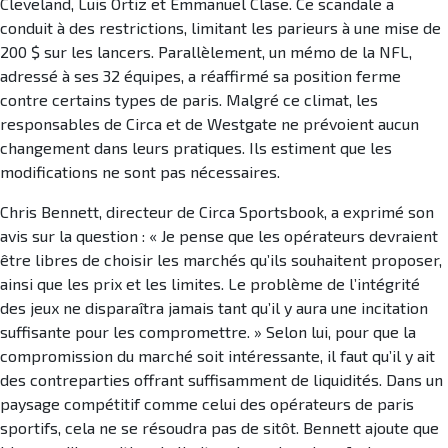
Cleveland, Luis Ortiz et Emmanuel Clase. Ce scandale a
conduit à des restrictions, limitant les parieurs à une mise de
200 $ sur les lancers. Parallèlement, un mémo de la NFL,
adressé à ses 32 équipes, a réaffirmé sa position ferme
contre certains types de paris. Malgré ce climat, les
responsables de Circa et de Westgate ne prévoient aucun
changement dans leurs pratiques. Ils estiment que les
modifications ne sont pas nécessaires.
Chris Bennett, directeur de Circa Sportsbook, a exprimé son
avis sur la question : « Je pense que les opérateurs devraient
être libres de choisir les marchés qu’ils souhaitent proposer,
ainsi que les prix et les limites. Le problème de l’intégrité
des jeux ne disparaîtra jamais tant qu’il y aura une incitation
suffisante pour les compromettre. » Selon lui, pour que la
compromission du marché soit intéressante, il faut qu’il y ait
des contreparties offrant suffisamment de liquidités. Dans un
paysage compétitif comme celui des opérateurs de paris
sportifs, cela ne se résoudra pas de sitôt. Bennett ajoute que