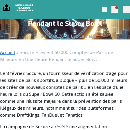
Skip to navigation
Skip to content
Socure Prévient 50,000 Comptes de
Notific
Meilleurs Casino Francais 2025
Search
Paris de Mineurs en Une Heure
Pr
Pendant le Super Bowl
Fév 19, 2026
Luc Lemaire
Accueil
»
Socure Prévient 50,000 Comptes de Paris de
Mineurs en Une Heure Pendant le Super Bowl
Le 8 février, Socure, un fournisseur de vérification d’âge pour
les sites de paris sportifs, a bloqué « plus de 50,000 mineurs
de créer de nouveaux comptes de paris » en l’espace d’une
heure lors du Super Bowl 60. Cette action a été saluée
comme une réussite majeure dans la prévention des paris
illégaux des mineurs, notamment sur des plateformes
comme DraftKings, FanDuel et Fanatics.
La campagne de Socure a révélé une augmentation