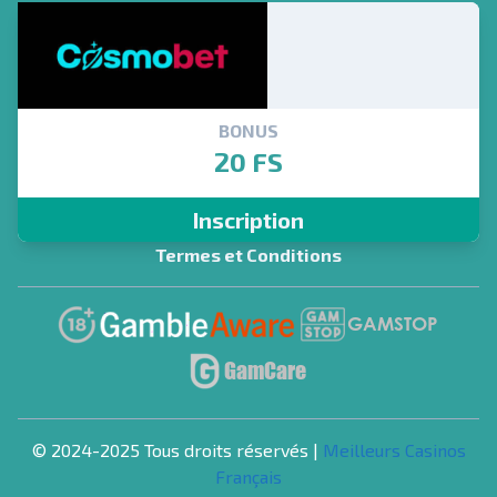
BONUS
20 FS
Inscription
Termes et Conditions
© 2024-2025 Tous droits réservés |
Meilleurs Casinos
Français