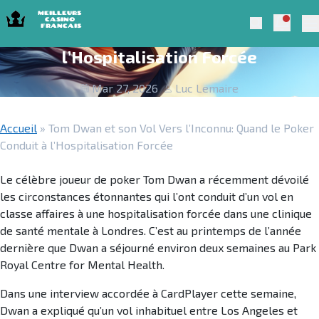
Skip to navigation
Skip to content
Tom Dwan et son Vol Vers l’Inconnu:
Notific
Meilleurs Casino Francais 2025
Search
Quand le Poker Conduit à
Pr
l’Hospitalisation Forcée
Mar 27, 2026
Luc Lemaire
Accueil
»
Tom Dwan et son Vol Vers l’Inconnu: Quand le Poker
Conduit à l’Hospitalisation Forcée
Le célèbre joueur de poker Tom Dwan a récemment dévoilé
les circonstances étonnantes qui l’ont conduit d’un vol en
classe affaires à une hospitalisation forcée dans une clinique
de santé mentale à Londres. C’est au printemps de l’année
dernière que Dwan a séjourné environ deux semaines au Park
Royal Centre for Mental Health.
Dans une interview accordée à CardPlayer cette semaine,
Dwan a expliqué qu’un vol inhabituel entre Los Angeles et