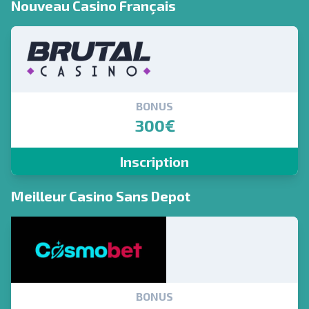
Nouveau Casino Français
BONUS
300€
Inscription
Meilleur Casino Sans Depot
BONUS