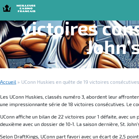
UConn Huski
Skip to navigation
Skip to content
Meilleurs Casino Francais 2025
Meilleurs C
victoires con
John’s
F
Accueil
»
UConn Huskies en quête de 19 victoires consécutives 
Les UConn Huskies, classés numéro 3, abordent leur affronteme
une impressionnante série de 18 victoires consécutives. Le co
UConn affiche un bilan de 22 victoires pour 1 défaite, avec un p
deuxième avec un dossier de 10-1. La saison dernière, St. John
Selon DraftKings, UConn part favori avec un écart de 2,5 point