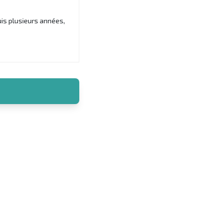
uis plusieurs années,