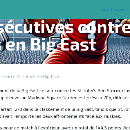
es en quête de 
Avis Casinos
asinos Français en Ligne 2025
sécutives contre
 en Big East
év 06, 2026
Luc Lemaire
contre St. John’s en Big East
nt de la Big East ce soir contre les St. John’s Red Storm, cl
up d’envoi au Madison Square Garden est prévu à 20h, diffusé 
arfait 12-0 dans le classement de la Big East, tandis que St. Jo
’s avait remporté les deux affrontements face aux Huskies.
s pour ce match à l’extérieur, avec un total de 144,5 points. 