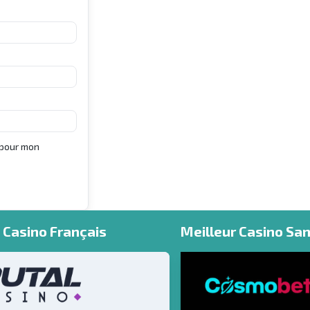
 pour mon
Casino Français
Meilleur Casino Sa