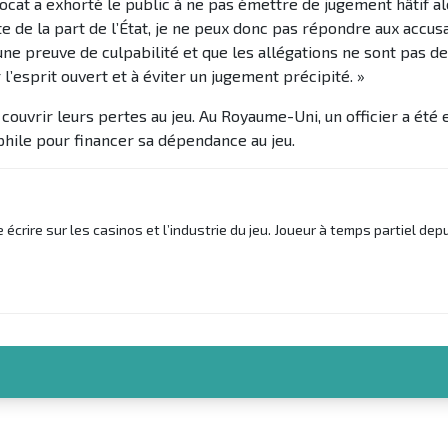
cat a exhorté le public à ne pas émettre de jugement hâtif alo
te de la part de l’État, je ne peux donc pas répondre aux accus
une preuve de culpabilité et que les allégations ne sont pas de
 l’esprit ouvert et à éviter un jugement précipité. »
r couvrir leurs pertes au jeu. Au Royaume-Uni, un officier a ét
hile pour financer sa dépendance au jeu.
écrire sur les casinos et l’industrie du jeu. Joueur à temps partiel dep