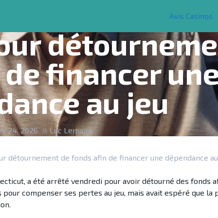
 de la police d
Avis Casinos
asinos Français en Ligne 2025
pour détourneme
 de financer un
dance au jeu
év 24, 2026
Luc Lemaire
ur détournement de fonds afin de financer une dépendance au
cticut, a été arrêté vendredi pour avoir détourné des fonds af
 pour compenser ses pertes au jeu, mais avait espéré que la p
ion.