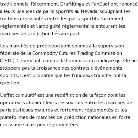
traditionnels. Récemment, DraftKings et FanDuel ont renoncé
à leurs licences de paris sportifs au Nevada, soulignant les
frictions croissantes entre les paris sportifs fortement
réglementés et l’ambiguïté réglementaire entourant les
marchés de prédiction liés au sport.
Les marchés de prédiction sont soumis à la supervision
fédérale de la Commodity Futures Trading Commission
(CFTC). Cependant, comme la Commission a indiqué qu’elle ne
stoppera pas la croissance des contrats d’événements
sportifs, il est probable que les tribunaux trancheront la
question.
L’effet cumulatif est une redéfinition de la façon dont les
opérateurs allouent leurs ressources entre les marchés de
paris étatiques matures et fortement réglementés et les
plateformes de marchés de prédiction nationales en forte
croissance mais peu réglementées.