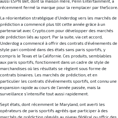
aussi ESPN Bet, dont la maison mère, Penn Entertainment, a
récemment fermé la marque pour la remplacer par theScore.
La réorientation stratégique d’Underdog vers les marchés de
prédiction a commencé plus tôt cette année grâce à un
partenariat avec Crypto.com pour développer des marchés
de prédiction liés au sport. Par la suite, via cet accord,
Underdog a commencé à offrir des contrats d’événements de
style pari combiné dans des états sans paris sportifs, y
compris le Texas et la Californie. Ces produits, semblables
aux paris sportifs, fonctionnent dans un cadre de style de
marchandises où les résultats se règlent sous forme de
contrats binaires. Les marchés de prédiction, et en
particulier les contrats d’événements sportifs, ont connu une
expansion rapide au cours de l’année passée, mais la
surveillance s’intensifie tout aussi rapidement.
Sept états, dont récemment le Maryland, ont averti les
opérateurs de paris sportifs agréés que participer à des
marchés de prédiction régulés au niveau fédéral ou offrir des