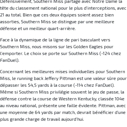
Défensivement, Southern Miss partage avec Notre Dame la
tête du classement national pour le plus d’interceptions, avec
21 au total. Bien que ces deux équipes soient assez bien
assorties, Southern Miss se distingue par une meilleure
défense et un meilleur quart-arrière.
Face à la dynamique de la ligne de pari basculant vers
Southern Miss, nous misons sur les Golden Eagles pour
l’emporter. Le choix se porte sur Southern Miss (-124 chez
FanDuel).
Concernant les meilleures mises individuelles pour Southern
Miss, le running back Jeffery Pittman est une valeur sûre pour
dépasser les 54,5 yards à la course (-114 chez FanDuel).
Même si Southern Miss privilégie souvent le jeu de passe, la
défense contre la course de Western Kentucky, classée 104e
au niveau national, présente une faille évidente. Pittman, avec
une moyenne de 64 yards par match, devrait bénéficier d’une
plus grande charge de travail aujourd’hui.