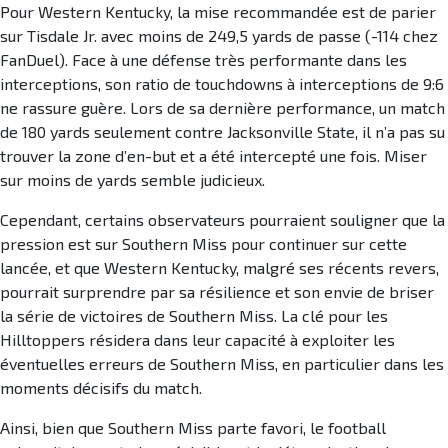
Pour Western Kentucky, la mise recommandée est de parier
sur Tisdale Jr. avec moins de 249,5 yards de passe (-114 chez
FanDuel). Face à une défense très performante dans les
interceptions, son ratio de touchdowns à interceptions de 9:6
ne rassure guère. Lors de sa dernière performance, un match
de 180 yards seulement contre Jacksonville State, il n’a pas su
trouver la zone d’en-but et a été intercepté une fois. Miser
sur moins de yards semble judicieux.
Cependant, certains observateurs pourraient souligner que la
pression est sur Southern Miss pour continuer sur cette
lancée, et que Western Kentucky, malgré ses récents revers,
pourrait surprendre par sa résilience et son envie de briser
la série de victoires de Southern Miss. La clé pour les
Hilltoppers résidera dans leur capacité à exploiter les
éventuelles erreurs de Southern Miss, en particulier dans les
moments décisifs du match.
Ainsi, bien que Southern Miss parte favori, le football