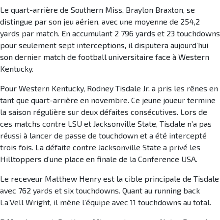
Le quart-arrière de Southern Miss, Braylon Braxton, se
distingue par son jeu aérien, avec une moyenne de 254,2
yards par match. En accumulant 2 796 yards et 23 touchdowns
pour seulement sept interceptions, il disputera aujourd’hui
son dernier match de football universitaire face à Western
Kentucky.
Pour Western Kentucky, Rodney Tisdale Jr. a pris les rênes en
tant que quart-arrière en novembre. Ce jeune joueur termine
la saison régulière sur deux défaites consécutives. Lors de
ces matchs contre LSU et Jacksonville State, Tisdale n’a pas
réussi à lancer de passe de touchdown et a été intercepté
trois fois. La défaite contre Jacksonville State a privé les
Hilltoppers d’une place en finale de la Conference USA.
Le receveur Matthew Henry est la cible principale de Tisdale
avec 762 yards et six touchdowns. Quant au running back
La’Vell Wright, il mène l’équipe avec 11 touchdowns au total.