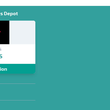
ns Depot
S
S
tion