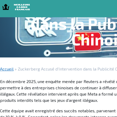
Zuckerberg Ac
Skip to navigation
Skip to content
Meilleurs Casino Francais 2025
Meilleurs C
dans la Pub
Chino
D
Accueil
»
Zuckerberg Accusé d’Intervention dans la Publicité 
En décembre 2025, une enquête menée par Reuters a révélé 
permettre à des entreprises chinoises de continuer à diffuser
illégaux. Cette révélation intervient après que Meta a formé u
produits interdits tels que les jeux d’argent illégaux.
Cette équipe avait enregistré des succès notables, parvenant
de 19 % à 9 %. Cependant, selon les documents internes exami