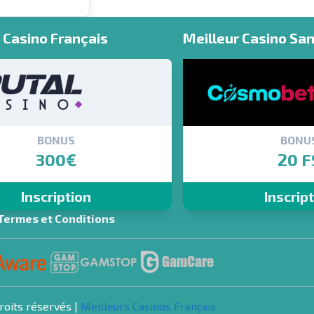
Casino Français
Meilleur Casino Sa
BONUS
BONU
300€
20 F
Inscription
Inscrip
Termes et Conditions
oits réservés |
Meilleurs Casinos Français