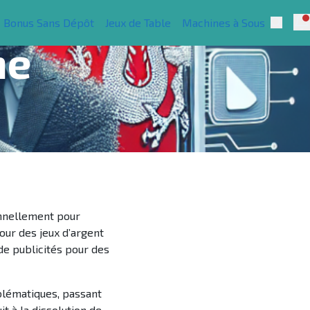
tion
N
Bonus Sans Dépôt
Jeux de Table
Machines à Sous
Searc
ne
onnellement pour
our des jeux d’argent
de publicités pour des
blématiques, passant
t à la dissolution de