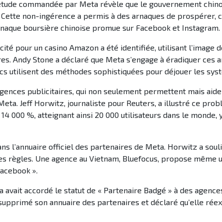
e étude commandée par Meta révèle que le gouvernement chino
nger. Cette non-ingérence a permis à des arnaques de prospérer
 arnaque boursière chinoise promue sur Facebook et Instagram.
cité pour un casino Amazon a été identifiée, utilisant l’image 
res. Andy Stone a déclaré que Meta s’engage à éradiquer ces a
scrocs utilisent des méthodes sophistiquées pour déjouer les sy
 agences publicitaires, qui non seulement permettent mais aid
eta. Jeff Horwitz, journaliste pour Reuters, a illustré ce pro
14 000 %, atteignant ainsi 20 000 utilisateurs dans le monde, 
ns l’annuaire officiel des partenaires de Meta. Horwitz a soul
es règles. Une agence au Vietnam, Bluefocus, propose même un 
Facebook ».
vait accordé le statut de « Partenaire Badgé » à des agences
supprimé son annuaire des partenaires et déclaré qu’elle réex