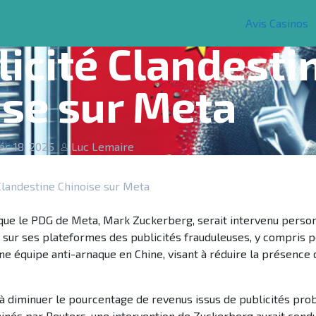
cusé d’Interven
Avis Casinos
asinos Français en Ligne 2025
licité Clandesti
ise sur Meta
éc 18, 2025
Luc Lemaire
Clandestine Chinoise sur Meta
que le PDG de Meta, Mark Zuckerberg, serait intervenu pers
 sur ses plateformes des publicités frauduleuses, y compris p
ne équipe anti-arnaque en Chine, visant à réduire la présence 
 à diminuer le pourcentage de revenus issus de publicités pro
nés par Reuters, une intervention de Zuckerberg aurait condui