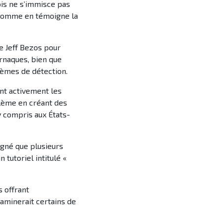
is ne s’immisce pas
, comme en témoigne la
de Jeff Bezos pour
rnaques, bien que
stèmes de détection.
ent activement les
blème en créant des
y compris aux États-
igné que plusieurs
tutoriel intitulé «
 offrant
aminerait certains de