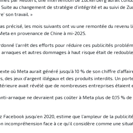
Suite au changement de stratégie d’intégrité et au suivi de Zuc
’ son travail. »
as précisé, les mois suivants ont vu une remontée du revenu li
 Meta en provenance de Chine à mi-2025.
donné l’arrêt des efforts pour réduire ces publicités problém
es arnaques et autres dommages à haut risque était de redouble
xte où Meta aurait généré jusqu’à 10 % de son chiffre d’affaire
es, des jeux d’argent illégaux et des produits interdits. Un por
ultérieure avait révélé que de nombreuses entreprises étaient e
nti-arnaque ne devraient pas coûter à Meta plus de 0,15 % de s
z Facebook jusqu’en 2020, estime que l’ampleur de la publicité
on incompréhension face à ce qu’il considère comme une situa